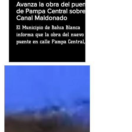
Avanza la obra del puente
de Pampa Central sobre el
Canal Maldonado
El Municipio de Bahía Blanca
informa que la obra del nuevo
puente en calle Pampa Central,
sobre el Canal Maldonado, que
financia integramente el Gobierno
de la Provincia de Buenos Aires,
ha ingresado en una fase decisiva
de su ejecución. Tras haber
completado con éxito las etapas
de pilotaje y la posterior
instalación de dinteles y
pantallas, se dio inicio al proceso
de montaje y colocación de las
vigas pretensadas, los elementos
estructurales clave que darán