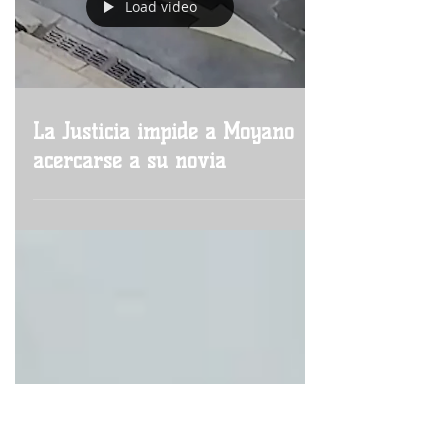
Load video
La Justicia impide a Moyano
acercarse a su novia