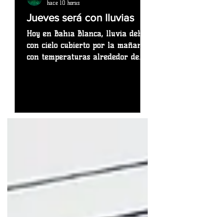
hace 10 horas
Jueves será con lluvias
Hoy en Bahía Blanca, lluvia débil
con cielo cubierto por la mañana,
con temperaturas alrededor de
7°C. Por la tarde, tendremos
parcialmente nuboso y con
temperaturas en torno a los 10°C.
Durante la noche, habrá nubes y
claros con temperaturas cercanas
a los 6°C. Vientos del Suroeste a lo
largo del día, con una velocidad
media de 20 km/h. Previsión del
tiempo para mañana en Bahía
Blanca Mañana se verán
principalmente cielos despejados
en Bahía Blanca, aunque se
esperan interva