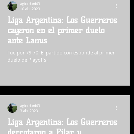
agiordani43
10 abr 2023
Liga Argentina: Los Guerreros
cayeron en el primer duelo
ante Lanús
Fue por 79-70. El partido corresponde al primer
duelo de Playoffs.
agiordani43
3 abr 2023
Liga Argentina: Los Guerreros
derrotaron a Pilar y