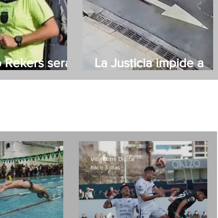
 Rekers será
La Justicia impide a
 de Villa Mitre
Moyano acercarse a 
novia
Villa Mitre Digital
hace 3 días