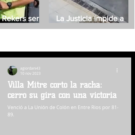
 Rekers será
La Justicia impide a
 de Villa Mitre
Moyano acercarse a
su novia
agiordani43
10 nov 2023
Villa Mitre cortó la racha:
cerró su gira con una victoria
Venció a La Unión de Colón en Entre Rios por 81-
89.