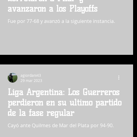
avanzaron a los Playoffs
Fue por 77-68 y avanzó a la siguiente instancia.
agiordani43
29 mar 2023
Liga Argentina: Los Guerreros
perdieron en su último partido
de la fase regular
Cayó ante Quilmes de Mar del Plata por 94-90.