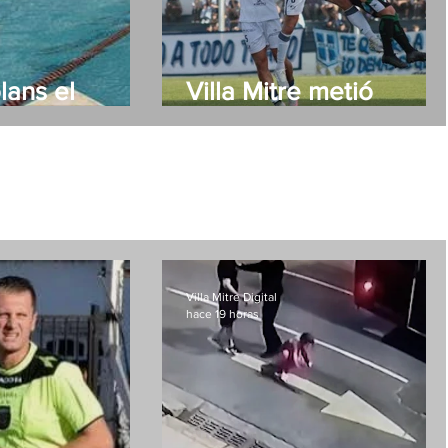
lans el
Villa Mitre metió
dador del
primera en Córdoba
lidario "7
Nado"
Villa Mitre Digital
hace 19 horas