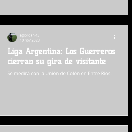
agiordani43
10 nov 2023
Liga Argentina: Los Guerreros
cierran su gira de visitante
Se medirá con la Unión de Colón en Entre Rios.