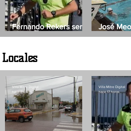
Fernando Rekers será
José Meo
el árbitro de Villa Mitre
primer na
evento so
Días de 
Locales
Villa Mitre Digital
Villa Mitre Digital
hace 5 horas
hace 17 horas