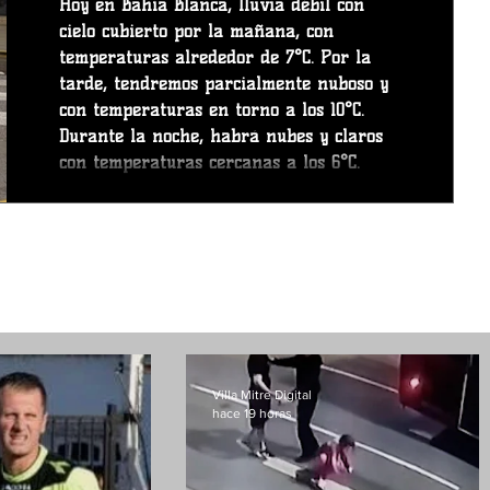
Hoy en Bahía Blanca, lluvia débil con
cielo cubierto por la mañana, con
temperaturas alrededor de 7°C. Por la
tarde, tendremos parcialmente nuboso y
con temperaturas en torno a los 10°C.
Durante la noche, habrá nubes y claros
con temperaturas cercanas a los 6°C.
Vientos del Suroeste a lo largo del día,
con una velocidad media de 20 km/h.
Previsión del tiempo para mañana en
Bahía Blanca Mañana se verán
principalmente cielos despejados en
Bahía Blanca, aunque se esperan interva
Villa Mitre Digital
hace 19 horas