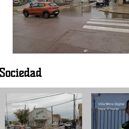
Sociedad
Villa Mitre Digital
Villa Mitre Digital
hace 5 horas
hace 17 horas