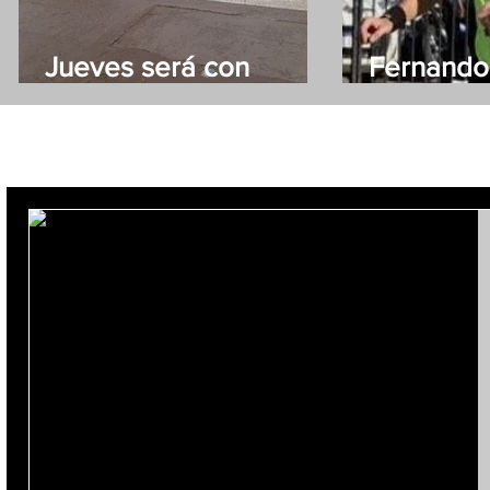
Jueves será con
Fernando
lluvias
el árbitro