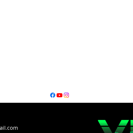
DIrección Periodística
Oscar Alfredo Lofeudo
Editor
Editor
Ignacio Montalbano​
Thiago Catarel
Bahía Blanca - Buenos Aires - Argentina @2026
Copyright
aiI.com