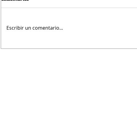
Escribir un comentario...
Jueves será 
Fin de Semana en el Paseo
Portuario