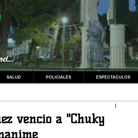
d...
SALUD
POLICIALES
ESPECTACULOS
ez venció a "Chuky
unánime