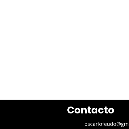
Dirección Periodística
​Marcela Wolf
Juan 
Contacto
oscarlofeudo@gm