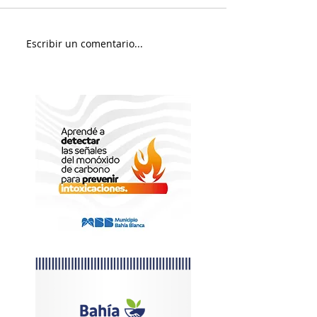
Murió Jorge Messi
Sábado soleado y 
Escribir un comentario...