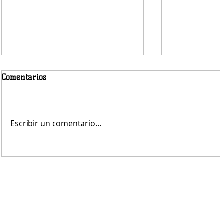
Comentarios
Escribir un comentario...
Fernando Rekers será el
José Meolan
árbitro de Villa Mitre
nadador del
"7 Días de 