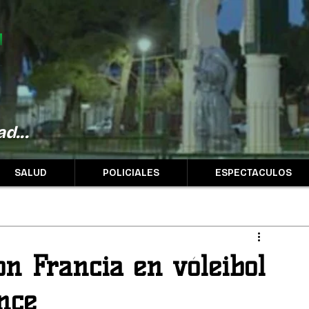
d...
SALUD
POLICIALES
ESPECTACULOS
on Francia en vóleibol
nce