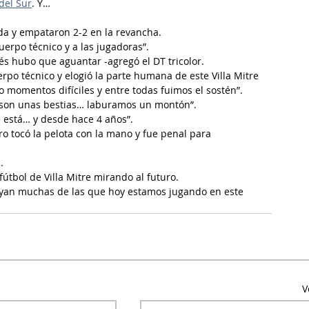
del Sur
. Y…
 ida y empataron 2-2 en la revancha.
uerpo técnico y a las jugadoras”.
s hubo que aguantar -agregó el DT tricolor.
po técnico y elogió la parte humana de este Villa Mitre 
 momentos difíciles y entre todas fuimos el sostén”.
“son unas bestias… laburamos un montón”.
e está… y desde hace 4 años”.
o tocó la pelota con la mano y fue penal para 
.
fútbol de Villa Mitre mirando al futuro.
yan muchas de las que hoy estamos jugando en este 
V