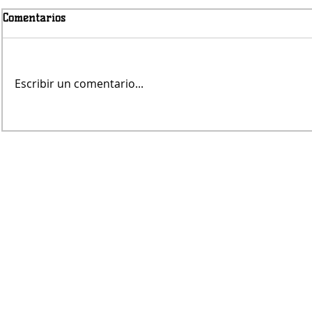
Comentarios
Escribir un comentario...
Jueves será con lluvias
Fernando Re
árbitro de V