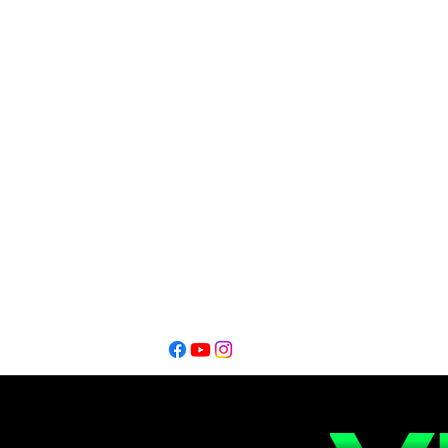
DIrección Periodística
Oscar Alfredo Lofeudo
Editor
Editor
Ignacio Montalbano​
Thiago Catarel
Bahía Blanca - Buenos Aires - Argentina @2026
Copyright