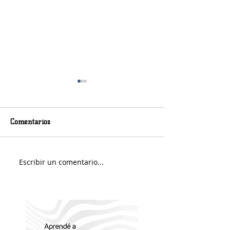
Comentarios
Murió Jorge Messi
Sábado soleado y 
Escribir un comentario...