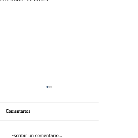
Comentarios
Escribir un comentario...
Fernando Rekers será el
La Justicia impi