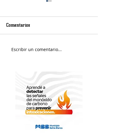
Comentarios
Murió Jorge Messi
Sábado soleado y 
Escribir un comentario...