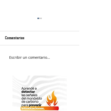
Comentarios
Murió Jorge Messi
Sábado soleado y 
Escribir un comentario...