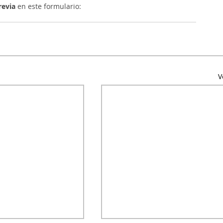
revia
 en este formulario: 
V