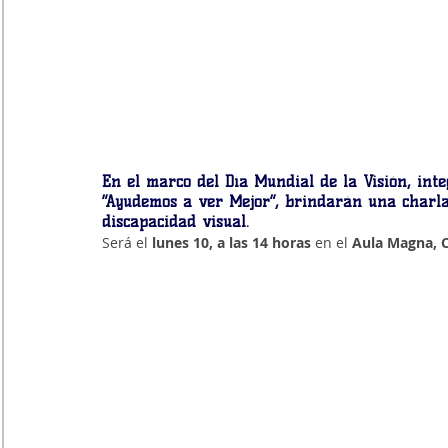
En el marco del Día Mundial de la Visión
, int
“Ayudemos a ver Mejor”, brindarán una
 charl
discapacidad visual.
Será el 
lunes 10, a las 14 horas 
en el
 Aula Magna, C