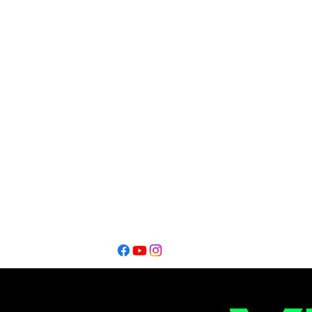
DIrección Periodística
Oscar Alfredo Lofeudo
Editor
Editor
Ignacio Montalbano​
Thiago Catarel
Bahía Blanca - Buenos Aires - Argentina @2026
Copyright