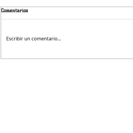
Comentarios
Escribir un comentario...
Jueves será con lluvias
Fernando Re
árbitro de V