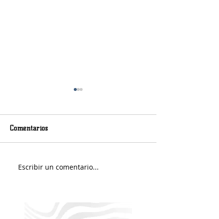
Comentarios
Jueves será con lluvias
Escribir un comentario...
Fernando Rekers 
árbitro de Villa 