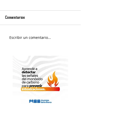
Comentarios
Murió Jorge Messi
Sábado soleado y 
Escribir un comentario...