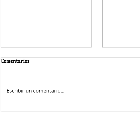
Comentarios
Viernes nub
Escribir un comentario...
Avanza la obra del puente de
Pampa Central sobre el Canal
Maldonado