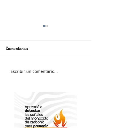
Comentarios
Viernes nuboso
Escribir un comentario...
Fin de Semana e
Portuario