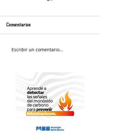
Comentarios
Viernes nuboso
Escribir un comentario...
Fin de Semana e
Portuario