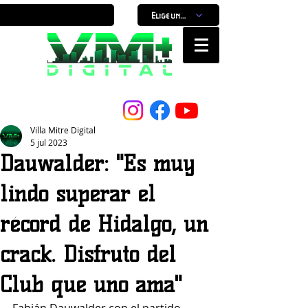
Elige un horario
Nuestro Portal, Nuestra ciudad...
Villa Mitre Digital
5 jul 2023
Dauwalder: "Es muy
lindo superar el
récord de Hidalgo, un
crack. Disfruto del
Club que uno ama"