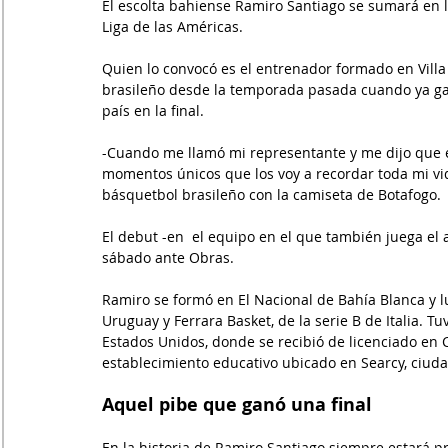
El escolta bahiense Ramiro Santiago se sumará en l
Liga de las Américas.
Quien lo convocó es el entrenador formado en Villa
brasileño desde la temporada pasada cuando ya ga
país en la final.
-Cuando me llamó mi representante y me dijo que est
momentos únicos que los voy a recordar toda mi vida
básquetbol brasileño con la camiseta de Botafogo.
El debut -en  el equipo en el que también juega el a
sábado ante Obras.
Ramiro se formó en El Nacional de Bahía Blanca y l
Uruguay y Ferrara Basket, de la serie B de Italia. 
Estados Unidos, donde se recibió de licenciado en 
establecimiento educativo ubicado en Searcy, ciuda
Aquel pibe que ganó una final
En la historia de Ramiro Santiago siempre estará pr