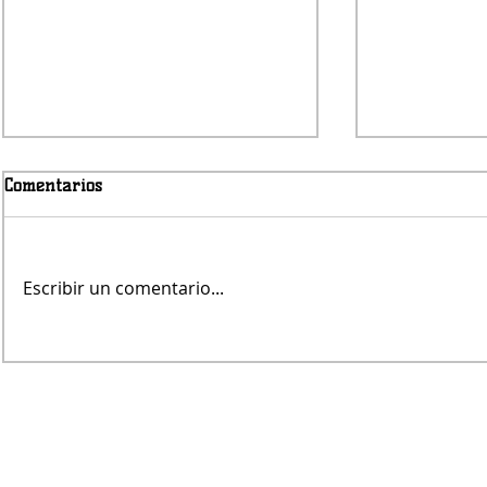
Comentarios
Escribir un comentario...
Fernando Rekers será el
José Meolan
árbitro de Villa Mitre
nadador del
"7 Días de 