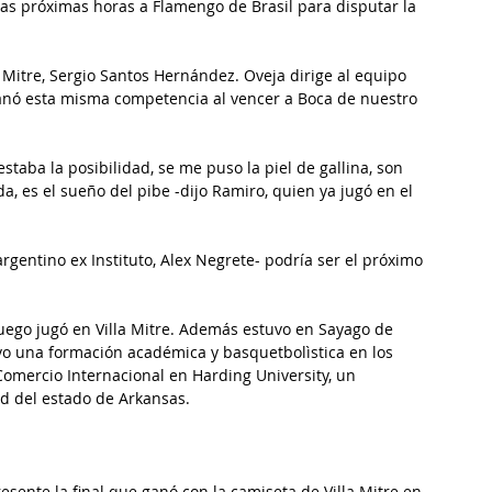
as próximas horas a Flamengo de Brasil para disputar la 
 Mitre, Sergio Santos Hernández. Oveja dirige al equipo 
nó esta misma competencia al vencer a Boca de nuestro 
aba la posibilidad, se me puso la piel de gallina, son 
, es el sueño del pibe -dijo Ramiro, quien ya jugó en el 
rgentino ex Instituto, Alex Negrete- podría ser el próximo 
uego jugó en Villa Mitre. Además estuvo en Sayago de 
Tuvo una formación académica y basquetbolìstica en los 
Comercio Internacional en Harding University, un 
d del estado de Arkansas.
esente la final que ganó con la camiseta de Villa Mitre en 