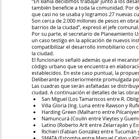
“En Bahía decidimos trabajar junto a los desa
también beneficie a toda la comunidad. Por d
que casi no se usaba y logramos 27 nuevas cua
Son cerca de 2.000 millones de pesos en obra
barrios de la ciudad”, expresó el jefe comunal
Por su parte, el secretario de Planeamiento Ur
un caso testigo en la aplicación de nuevos i
compatibilizar el desarrollo inmobiliario co
la ciudad.
El funcionario señaló además que el mecanism
código urbano que se encuentra en elaboraci
establecidos. En este caso puntual, la propue
Deliberante y posteriormente promulgada po
Las cuadras que serán asfaltadas se distribuye
ciudad. A continuación el detalles de las obras
San Miguel (Los Tamariscos entre R. Obli
Villa Gloria (Ing. Luna entre Rawson y Ruf
Harding Green (Malharro entre Pilcaniye
Namuncurá (Coulin entre Vieytes y Guem
Latino (Roberto Arlt entre Zelarrayán y 
Richieri (Fabian González entre Tucumán y
SMATA (Estomba entre Manuel Calvo y Klo