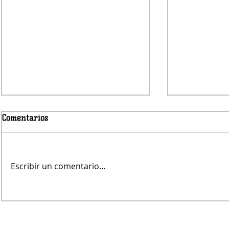
Comentarios
Viernes nub
Escribir un comentario...
Avanza la obra del puente de
Pampa Central sobre el Canal
Maldonado