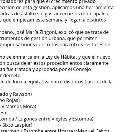
rrolladores para que el crecimiento privado 
ecisión de esta gestión, aplicamos una herramienta 
dras de asfalto sin gastar recursos municipales. 
s que empiezan esta semana y llegan a distintos 
.
bano, José María Zingoni, explicó que se trata de 
nstrumentos de gestión urbana, que permiten 
n compensaciones concretas para otros sectores de 
o se enmarca en la Ley de Hábitat y que el nuevo 
ón busca dejar estos procedimientos claramente 
sta fue tratada y aprobada por el Concejo 
r decreto.
n de forma equitativa entre distintos barrios de la 
:
gado y Rawson)
ino Rojas)
n y Marcos Mora)
es)
Estomba / Lugones entre Vieytes y Estomba)
 Sixto Laspiur)
sterman / Estomba entre Ugarte y Manuel Calvo)