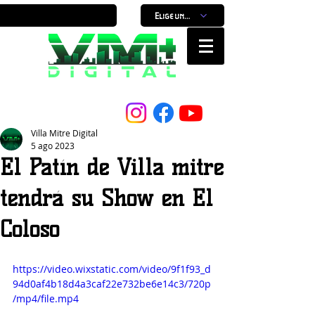
Elige un horario
Nuestro Portal, Nuestra ciudad...
Villa Mitre Digital
5 ago 2023
El Patín de Villa mitre
tendrá su Show en El
Coloso
https://video.wixstatic.com/video/9f1f93_d
94d0af4b18d4a3caf22e732be6e14c3/720p
/mp4/file.mp4