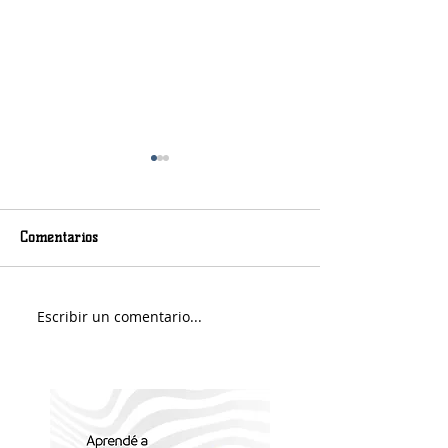
Comentarios
Murió Jorge Messi
Sábado soleado y 
Escribir un comentario...