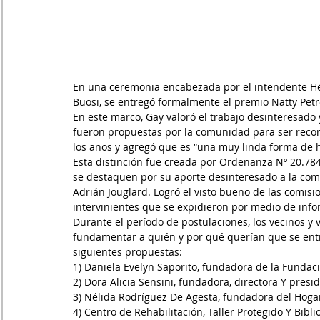
En una ceremonia encabezada por el intendente Héct
Buosi, se entregó formalmente el premio Natty Petro
En este marco, Gay valoró el trabajo desinteresado 
fueron propuestas por la comunidad para ser reco
los años y agregó que es “una muy linda forma de
Esta distinción fue creada por Ordenanza Nº 20.784 
se destaquen por su aporte desinteresado a la com
Adrián Jouglard. Logró el visto bueno de las comisi
intervinientes que se expidieron por medio de info
Durante el período de postulaciones, los vecinos y 
fundamentar a quién y por qué querían que se entre
siguientes propuestas:
1) Daniela Evelyn Saporito, fundadora de la Fundac
2) Dora Alicia Sensini, fundadora, directora Y presi
3) Nélida Rodríguez De Agesta, fundadora del Hog
4) Centro de Rehabilitación, Taller Protegido Y Bibli