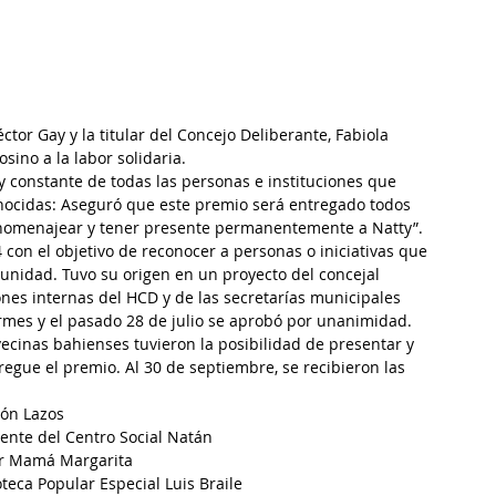
or Gay y la titular del Concejo Deliberante, Fabiola 
sino a la labor solidaria.
y constante de todas las personas e instituciones que 
nocidas: Aseguró que este premio será entregado todos 
 homenajear y tener presente permanentemente a Natty”. 
con el objetivo de reconocer a personas o iniciativas que 
unidad. Tuvo su origen en un proyecto del concejal 
ones internas del HCD y de las secretarías municipales 
rmes y el pasado 28 de julio se aprobó por unanimidad.
vecinas bahienses tuvieron la posibilidad de presentar y 
gue el premio. Al 30 de septiembre, se recibieron las 
ión Lazos
dente del Centro Social Natán
ar Mamá Margarita
oteca Popular Especial Luis Braile