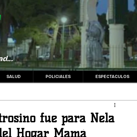
d...
SALUD
POLICIALES
ESPECTACULOS
trosino fue para Nela
 del Hogar Mamá