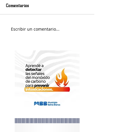
Comentarios
Viernes nuboso
Escribir un comentario...
Fin de Semana e
Portuario