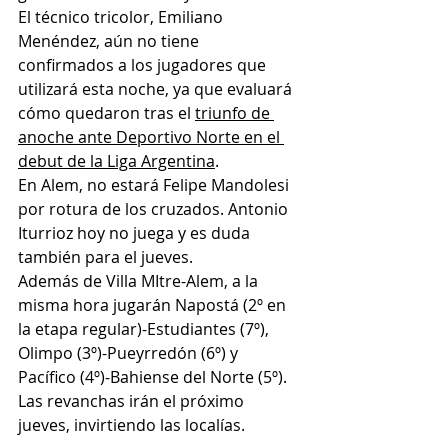
El técnico tricolor, Emiliano 
Menéndez, aún no tiene 
confirmados a los jugadores que 
utilizará esta noche, ya que evaluará 
cómo quedaron tras el 
triunfo de 
anoche ante Deportivo Norte en el 
debut de la Liga Argentina
.
En Alem, no estará Felipe Mandolesi 
por rotura de los cruzados. Antonio 
Iturrioz hoy no juega y es duda 
también para el jueves.
Además de Villa MItre
-Alem, a la 
misma hora jugarán Napostá (2º en 
la etapa regular)-Estudiantes (7º), 
Olimpo (3º)-Pueyrredón (6º) y 
Pacífico (4º)-Bahiense del Norte (5º).
Las revanchas irán el próximo 
jueves, invirtiendo las localías.