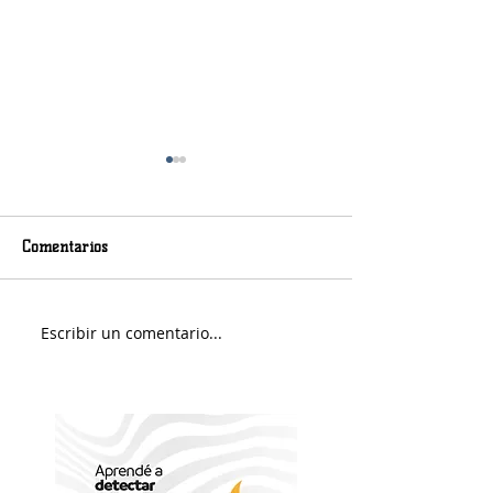
Comentarios
Viernes nuboso
Escribir un comentario...
Fin de Semana e
Portuario