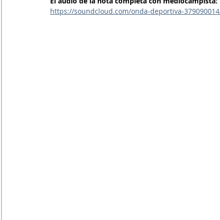
El audio de la nota completa con mediocampista: 
https://soundcloud.com/onda-deportiva-379090014/