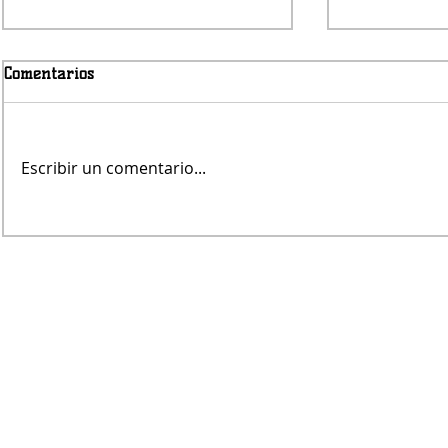
Comentarios
Escribir un comentario...
Jueves será 
Fin de Semana en el Paseo
Portuario