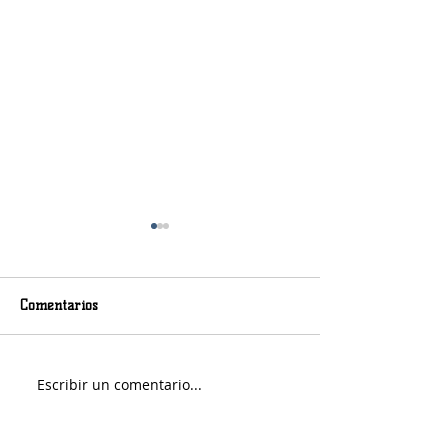
Comentarios
Murió Jorge Messi
Sábado soleado y 
Escribir un comentario...