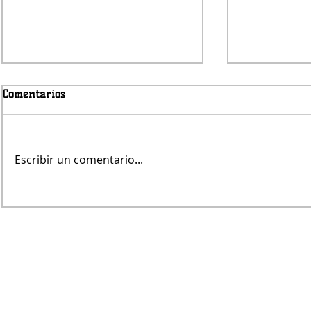
Comentarios
Viernes nub
Escribir un comentario...
Avanza la obra del puente de
Pampa Central sobre el Canal
Maldonado