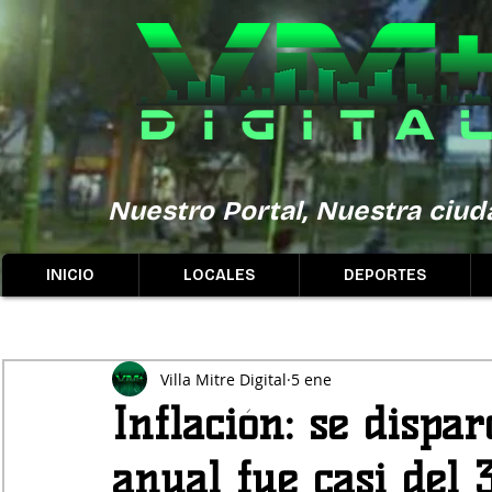
Nuestro Portal, Nuestra ciuda
INICIO
LOCALES
DEPORTES
Villa Mitre Digital
5 ene
Inflación: se dispa
anual fue casi del 