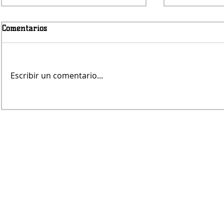
Comentarios
Viernes nub
Escribir un comentario...
Avanza la obra del puente de
Pampa Central sobre el Canal
Maldonado