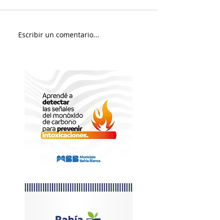
Murió Jorge Messi
Sábado soleado y 
Escribir un comentario...