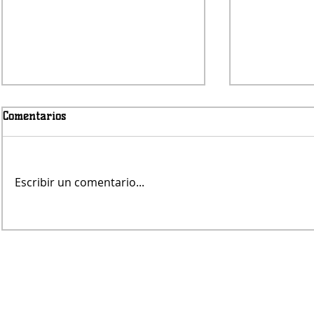
Comentarios
Viernes nub
Escribir un comentario...
Avanza la obra del puente de
Pampa Central sobre el Canal
Maldonado