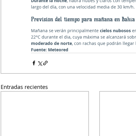
Durante la noche
, habrá nubes y claros con temper
largo del día, con una velocidad media de 
30 km/h
.
Previsión del tiempo para mañana en Bahía
Mañana se verán principalmente 
cielos nubosos
 e
22°C durante el dia, cuya máxima se alcanzará sobre 
moderado de norte
, con rachas que podrán llegar
Fuente: Meteored
Entradas recientes