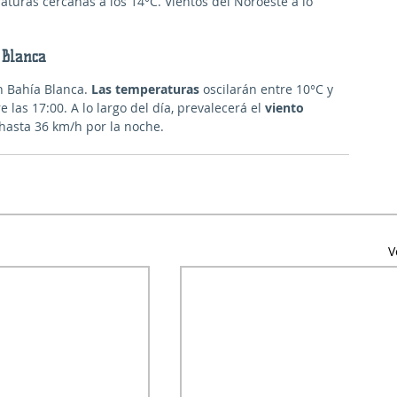
aturas cercanas a los 14°C. Vientos del Noroeste a lo 
 Blanca
n Bahía Blanca. 
Las temperaturas
 oscilarán entre 10°C y 
las 17:00. A lo largo del día, prevalecerá el 
viento 
 hasta 36 km/h por la noche.
V