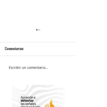
Comentarios
Murió Jorge Messi
Sábado soleado y 
Escribir un comentario...