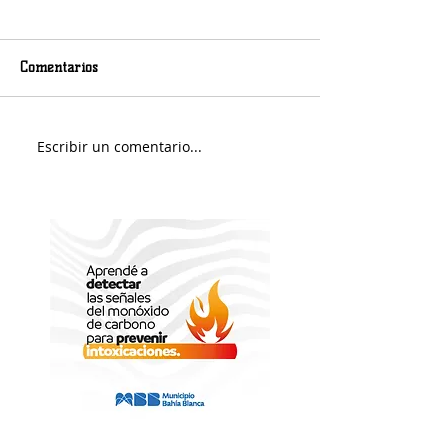
Comentarios
Viernes nuboso
Escribir un comentario...
Avanza la obra del puente
de Pampa Central sobre el
Canal Maldonado