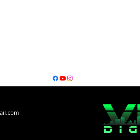
Editor
Editor
Ignacio Montalbano​
Thiago Catarel
Bahía Blanca - Buenos Aires - Argentina @2026
Copyright
aiI.com