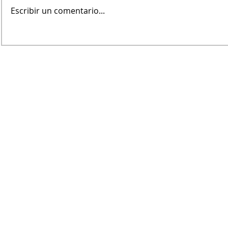
Escribir un comentario...
Jueves será 
Fin de Semana en el Paseo
Portuario
Dirección Periodística
​Marcela Wolf