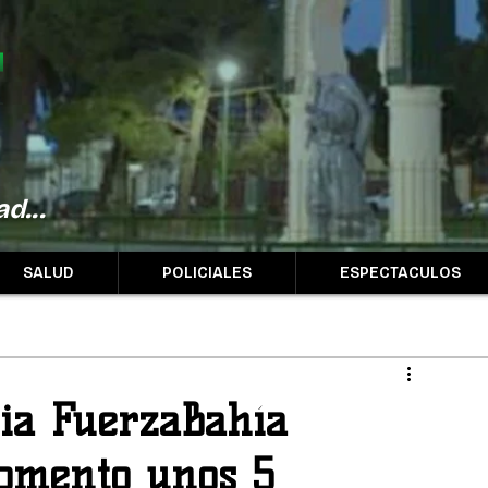
d...
SALUD
POLICIALES
ESPECTACULOS
ia FuerzaBahía
momento unos 5