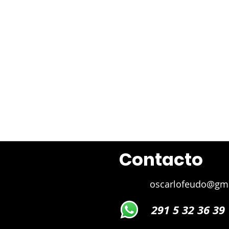
Juan 
Contacto
oscarlofeudo@gm
291 5 32 36 39