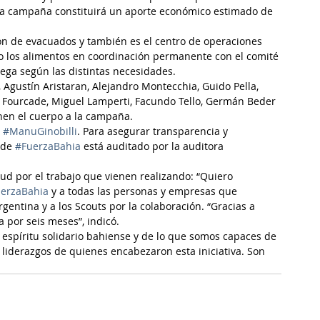
 la campaña constituirá un aporte económico estimado de 
n de evacuados y también es el centro de operaciones 
do los alimentos en coordinación permanente con el comité 
rega según las distintas necesidades.
 Agustín Aristaran, Alejandro Montecchia, Guido Pella, 
ez Fourcade, Miguel Lamperti, Facundo Tello, Germán Beder 
nen el cuerpo a la campaña.
 
#ManuGinobilli
. Para asegurar transparencia y 
 de 
#FuerzaBahia
 está auditado por la auditora 
tud por el trabajo que vienen realizando: “Quiero 
erzaBahia
 y a todas las personas y empresas que 
gentina y a los Scouts por la colaboración. “Gracias a 
 por seis meses”, indicó.
espíritu solidario bahiense y de lo que somos capaces de 
 liderazgos de quienes encabezaron esta iniciativa. Son 