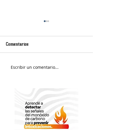
Comentarios
Murió Jorge Messi
Sábado soleado y 
Escribir un comentario...