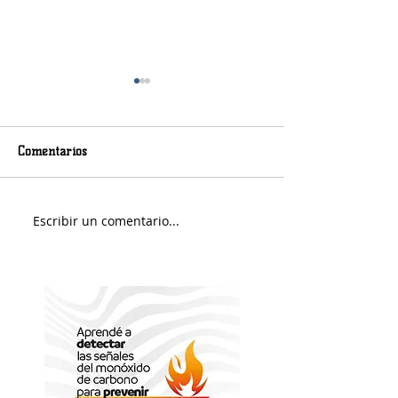
Comentarios
Murió Jorge Messi
Sábado soleado y 
Escribir un comentario...