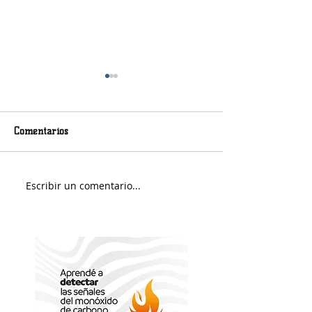
Comentarios
Viernes nuboso
Escribir un comentario...
Fin de Semana e
Portuario