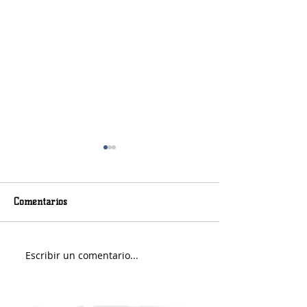
Comentarios
Murió Jorge Messi
Sábado soleado y 
Escribir un comentario...