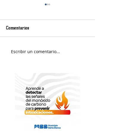
Comentarios
Escribir un comentario...
Lunes con bajas
La Provincia la
temperaturas
herramienta par
multas de tránsi