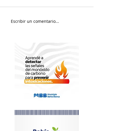
Viernes nuboso
Escribir un comentario...
Fin de Semana e
Portuario