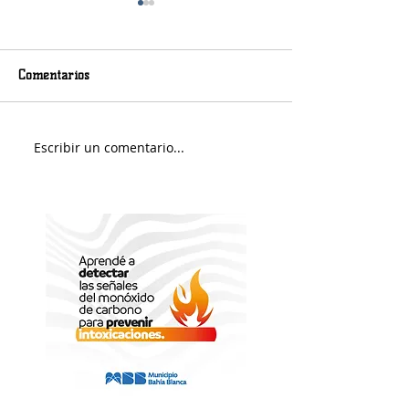
Comentarios
Viernes nuboso
Escribir un comentario...
Fin de Semana e
Portuario