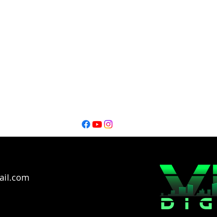
Editor
Editor
Ignacio Montalbano​
Thiago Catarel
Bahía Blanca - Buenos Aires - Argentina @2026
Copyright
aiI.com