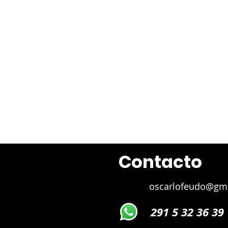
Juan 
Contacto
oscarlofeudo@gm
291 5 32 36 39