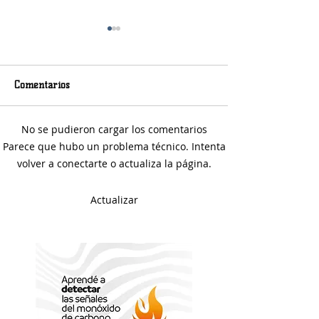
Comentarios
Sábado soleado y frío
No se pudieron cargar los comentarios
Avanza la obra d
Parece que hubo un problema técnico. Intenta
de Pampa Central
volver a conectarte o actualiza la página.
Canal Maldonado
Actualizar