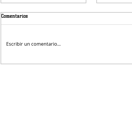
Comentarios
Viernes nub
Escribir un comentario...
Avanza la obra del puente de
Pampa Central sobre el Canal
Maldonado