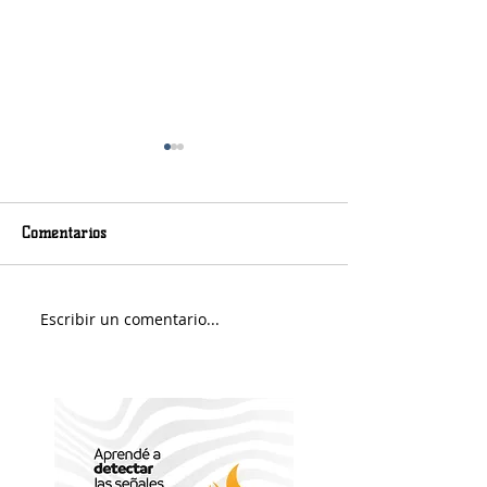
Comentarios
Murió Jorge Messi
Sábado soleado y 
Escribir un comentario...