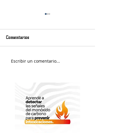
Comentarios
Viernes nuboso
Escribir un comentario...
Fin de Semana e
Portuario