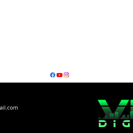
Editor
Editor
Ignacio Montalbano​
Thiago Catarel
Bahía Blanca - Buenos Aires - Argentina @2026
Copyright
aiI.com