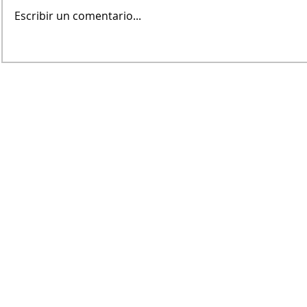
Escribir un comentario...
Fernando Rekers será el
La Justicia
árbitro de Villa Mitre
acercarse a
Dirección Periodística
​Marcela Wolf