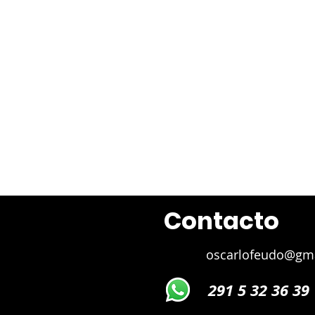
Juan 
Contacto
oscarlofeudo@gm
291 5 32 36 39