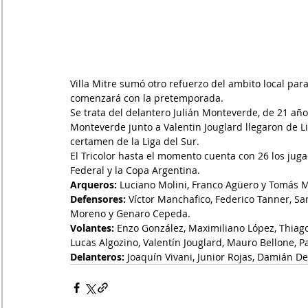
Villa Mitre sumó otro refuerzo del ambito local para
comenzará con la pretemporada.
Se trata 
del delantero Julián Monteverde, de 21 año
Monteverde junto a Valentin Jouglard llegaron de L
certamen de la Liga del Sur.
El Tricolor hasta el momento cuenta con
 26 los jug
Federal y la Copa Argentina.
Arqueros:
 Luciano Molini, Franco Agüero y Tomás 
Defensores:
 Víctor Manchafico, Federico Tanner, San
Moreno y Genaro Cepeda.
Volantes:
 Enzo González, Maximiliano López, Thiago 
Lucas Algozino, Valentín Jouglard, Mauro Bellone, P
Delanteros:
 Joaquín Vivani, Junior Rojas, Damián D