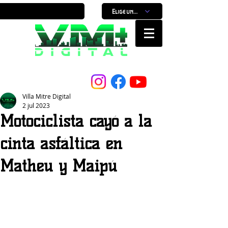
Elige un horario
Nuestro Portal, Nuestra ciudad...
Villa Mitre Digital
2 jul 2023
Motociclista cayó a la
cinta asfáltica en
Matheu y Maipú