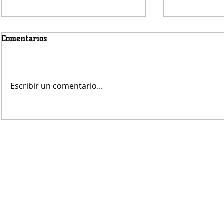
Comentarios
Escribir un comentario...
Se enamoró de otro preso y
Un joven de
ahora no quiere dejar la
asesinado d
cárcel
Ingeniero W