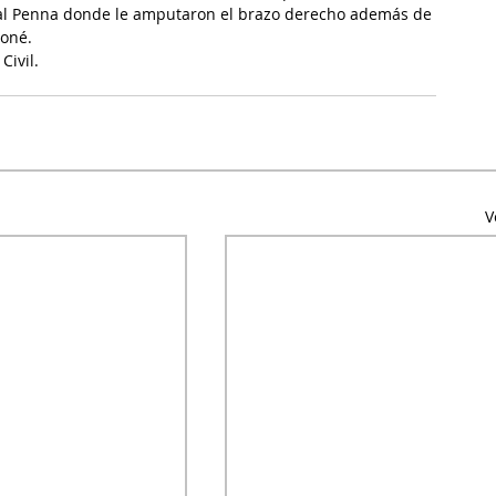
tal Penna donde le amputaron el brazo derecho además de 
roné.
Civil.
V