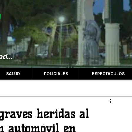
d...
SALUD
POLICIALES
ESPECTACULOS
 graves heridas al
un automóvil en