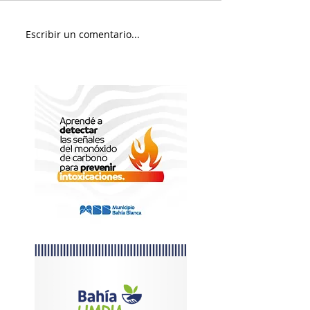
Murió Jorge Messi
Sábado soleado y 
Escribir un comentario...